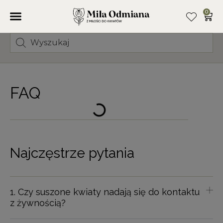
0
FAQ
Najczęstrze pytania
1. Czy suszone kwiaty nadają się do kontaktu
z żywnością?