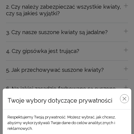
2. Czy należy zabezpieczać wszystkie kwiaty,
czy są jakieś wyjątki?
3. Czy nasze suszone kwiaty są jadalne?
4. Czy gipsówka jest trująca?
5. Jak przechowywać suszone kwiaty?
6. Na jakiej zasadzie farbowane są suszone
kwiaty?
Twoje wybory dotyczące prywatności
Respektujemy Twoją prywatność. Możesz wybrać, jak chcesz,
abyśmy wykorzystywali Twoje dane do celów analitycznych i
reklamowych.