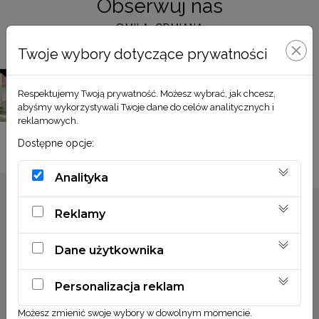
Obserwuj nas
@MILA_ODMIANA
Twoje wybory dotyczące prywatności
Respektujemy Twoją prywatność. Możesz wybrać, jak chcesz,
abyśmy wykorzystywali Twoje dane do celów analitycznych i
reklamowych.
Dostępne opcje:
Analityka
Reklamy
Dane użytkownika
Personalizacja reklam
MIŁA ODMIANA
Łużycka 15
Możesz zmienić swoje wybory w dowolnym momencie.
05-092 Łomianki Dolne