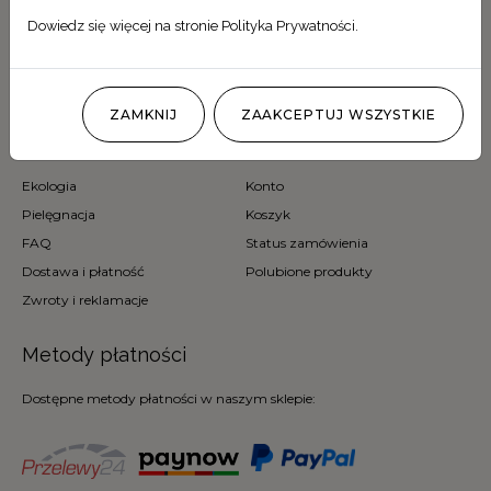
Poland
Dowiedz się więcej na stronie
Polityka Prywatności
.
+48 880 613 373
sklep@milaodmiana.pl
ZAMKNIJ
ZAAKCEPTUJ WSZYSTKIE
Informacje
Strefa klienta
Ekologia
Konto
Pielęgnacja
Koszyk
FAQ
Status zamówienia
Dostawa i płatność
Polubione produkty
Zwroty i reklamacje
Metody płatności
Dostępne metody płatności w naszym sklepie: