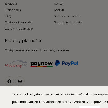
Ekologia
Konto
Pielęgnacja
Koszyk
FAQ
Status zamówienia
Dostawa i płatność
Polubione produkty
Zwroty i reklamacje
Metody płatności
Dostępne metody płatności w naszym sklepie:
Ta strona korzysta z ciasteczek aby świadczyć usługi na najw
© 2026
Copyright 2020 © MIŁA ODMIANA. All Rights Reserved
poziomie. Dalsze korzystanie ze strony oznacza, że zgadzasz 
Regulamin sklepu
Polityka prywatności