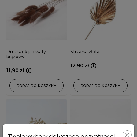
Dmuszek jajowaty –
Strzałka złota
brązowy
12,90
zł
11,90
zł
DODAJ DO KOSZYKA
DODAJ DO KOSZYKA
Twoje wybory dotyczące prywatności