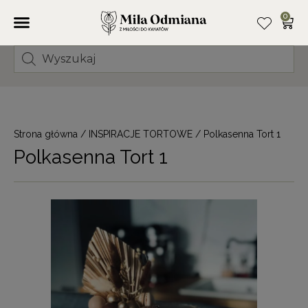
0
Strona główna
/
INSPIRACJE TORTOWE
/ Polkasenna Tort 1
Polkasenna Tort 1