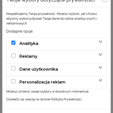
Respektujemy Twoją prywatność. Możesz wybrać, jak chcesz,
abyśmy wykorzystywali Twoje dane do celów analitycznych i
reklamowych.
Ruscus złoty
Dmuszek jajowaty – biały
Dostępne opcje:
15,00
zł
11,90
zł
Analityka
DODAJ DO KOSZYKA
DODAJ DO KOSZYKA
Reklamy
Dane użytkownika
Personalizacja reklam
Możesz zmienić swoje wybory w dowolnym momencie.
Dowiedz się więcej na stronie
Polityka Prywatności
.