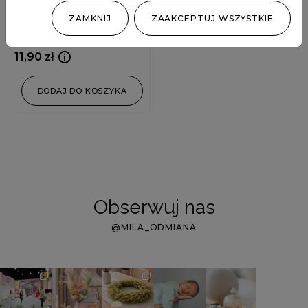
ZAMKNIJ
ZAAKCEPTUJ WSZYSTKIE
Len złoty
11,90
zł
DODAJ DO KOSZYKA
Obserwuj nas
@MILA_ODMIANA