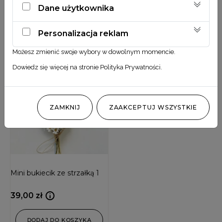
Dane użytkownika
39,00
zł
39,00
zł
Personalizacja reklam
DODAJ DO KOSZYKA
DODAJ DO KOSZYKA
Możesz zmienić swoje wybory w dowolnym momencie.
Dowiedz się więcej na stronie
Polityka Prywatności
.
ZAMKNIJ
ZAAKCEPTUJ WSZYSTKIE
Mini bukiecik ze strzałką 1
39,00
zł
DODAJ DO KOSZYKA