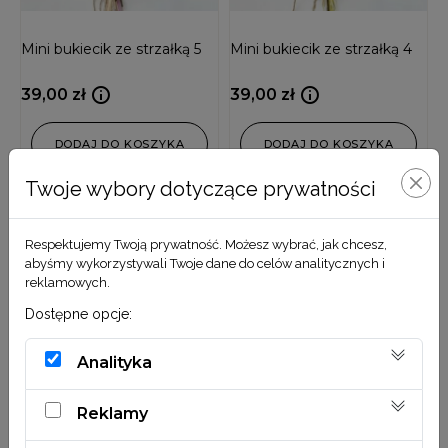
Mini bukiecik ze strzałką 5
Mini bukiecik ze strzałką 4
39,00
zł
39,00
zł
DODAJ DO KOSZYKA
DODAJ DO KOSZYKA
Twoje wybory dotyczące prywatności
Respektujemy Twoją prywatność. Możesz wybrać, jak chcesz,
abyśmy wykorzystywali Twoje dane do celów analitycznych i
reklamowych.
Dostępne opcje:
Analityka
Reklamy
Mini bukiecik ze strzałką 3
Mini bukiecik ze strzałką 2