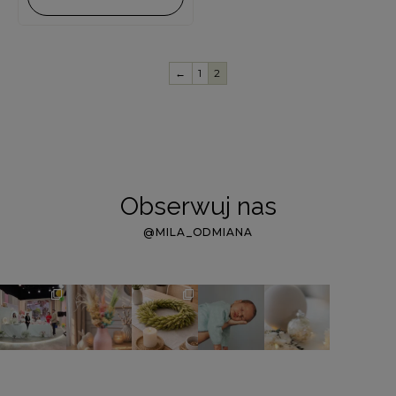
←
1
2
Obserwuj nas
@MILA_ODMIANA