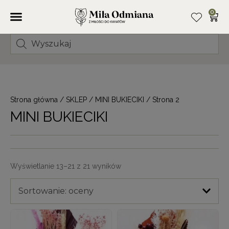
0
Strona główna
/
SKLEP
/
MINI BUKIECIKI
/ Strona 2
MINI BUKIECIKI
Wyświetlanie 13–21 z 21 wyników
Sortowanie: oceny