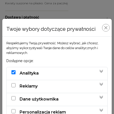
Kwiaty suszone na płasko. Cena za paczkę.
Dostawa i płatność
Twoje wybory dotyczące prywatności
Pielęgnacja
Respektujemy Twoją prywatność. Możesz wybrać, jak chcesz,
Ekologia
abyśmy wykorzystywali Twoje dane do celów analitycznych i
reklamowych.
Dostępne opcje:
Analityka
Reklamy
Zobacz również
Dane użytkownika
Personalizacja reklam