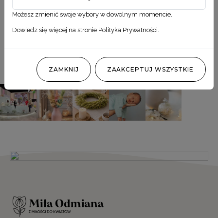
Możesz zmienić swoje wybory w dowolnym momencie.
Dowiedz się więcej na stronie
Polityka Prywatności
.
Obserwuj nas
@MILA_ODMIANA
ZAMKNIJ
ZAAKCEPTUJ WSZYSTKIE