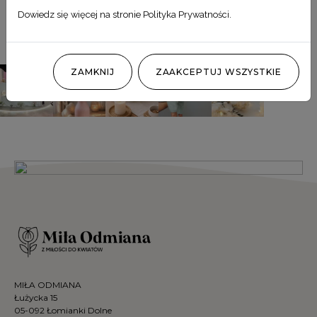
Obserwuj nas
Dowiedz się więcej na stronie
Polityka Prywatności
.
@MILA_ODMIANA
ZAMKNIJ
ZAAKCEPTUJ WSZYSTKIE
MIŁA ODMIANA
Łużycka 15
05-092 Łomianki Dolne