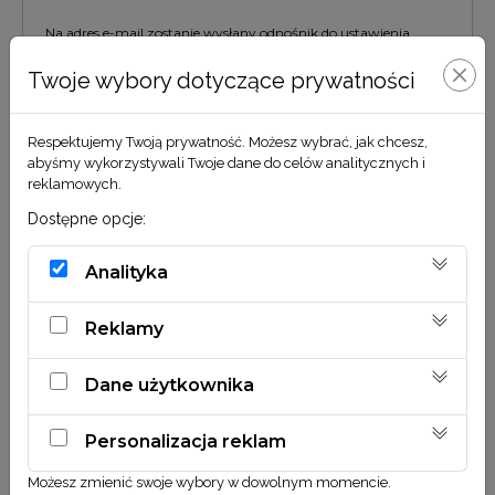
Na adres e-mail zostanie wysłany odnośnik do ustawienia
nowego hasła.
Twoje wybory dotyczące prywatności
Twoje dane osobowe zostaną użyte do obsługi twojej wizyty na
naszej stronie, zarządzania dostępem do twojego konta i dla
innych celów o których mówi nasza
polityka prywatności
.
Respektujemy Twoją prywatność. Możesz wybrać, jak chcesz,
abyśmy wykorzystywali Twoje dane do celów analitycznych i
ZAREJESTRUJ SIĘ
reklamowych.
Dostępne opcje:
Analityka
Reklamy
Dane użytkownika
Personalizacja reklam
Możesz zmienić swoje wybory w dowolnym momencie.