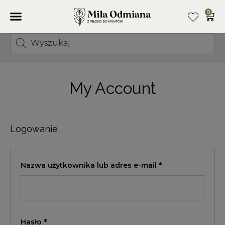
0
My Account
Logowanie
Nazwa użytkownika lub adres e-mail
*
Hasło
*