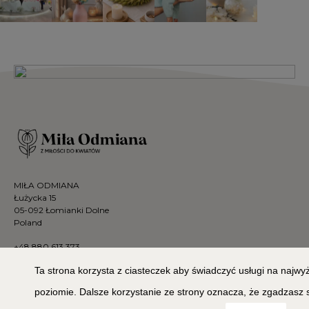
MIŁA ODMIANA
Łużycka 15
05-092 Łomianki Dolne
Poland
+48 880 613 373
sklep@milaodmiana.pl
Ta strona korzysta z ciasteczek aby świadczyć usługi na najw
poziomie. Dalsze korzystanie ze strony oznacza, że zgadzasz 
Informacje
Strefa klienta