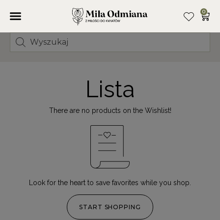
0
Lista
There are no products on the Wishlist!
Look for the heart to save favorites while you shop.
START SHOPPING