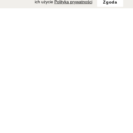
ich użycie
Polityka prywatności
Zgoda
Ekologia
Konto
Pielęgnacja
Koszyk
FAQ
Status zamówienia
Dostawa i płatność
Polubione produkty
Zwroty i reklamacje
Metody płatności
Dostępne metody płatności w naszym sklepie:
© 2026
Copyright 2020 © MIŁA ODMIANA. All Rights Reserved