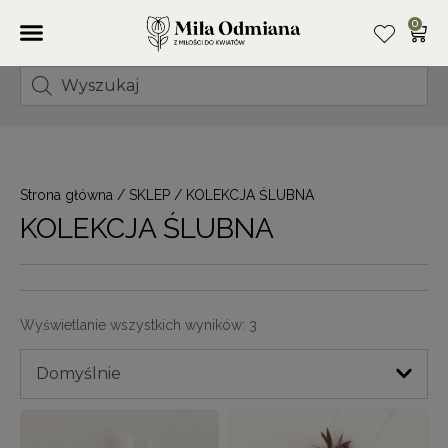
0
Strona główna
/
SKLEP
/ KOLEKCJA ŚLUBNA
KOLEKCJA ŚLUBNA
Wyświetlanie wszystkich wyników: 3
Domyślnie