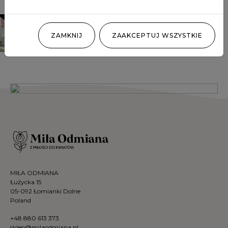
ZAMKNIJ
ZAAKCEPTUJ WSZYSTKIE
MIŁA ODMIANA
Łużycka 15
05-092 Łomianki Dolne
Poland
+48 880 613 373
sklep@milaodmiana.pl