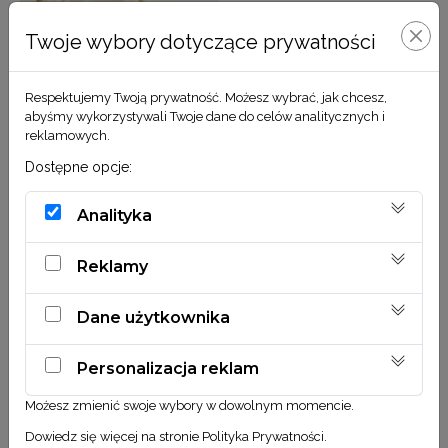
Twoje wybory dotyczące prywatności
Respektujemy Twoją prywatność. Możesz wybrać, jak chcesz,
abyśmy wykorzystywali Twoje dane do celów analitycznych i
Wianek ślubny
reklamowych.
119,00
zł
Dostępne opcje:
Analityka
DODAJ DO KOSZYKA
Reklamy
Dane użytkownika
Personalizacja reklam
Obserwuj nas
Możesz zmienić swoje wybory w dowolnym momencie.
@MILA_ODMIANA
Dowiedz się więcej na stronie
Polityka Prywatności
.