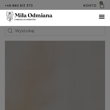
0
+48 880 613 373
KONTO