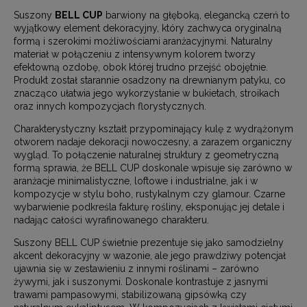
Suszony
BELL CUP
barwiony na głęboką, elegancką czerń to
wyjątkowy element dekoracyjny, który zachwyca oryginalną
formą i szerokimi możliwościami aranżacyjnymi. Naturalny
materiał w połączeniu z intensywnym kolorem tworzy
efektowną ozdobę, obok której trudno przejść obojętnie.
Produkt został starannie osadzony na drewnianym patyku, co
znacząco ułatwia jego wykorzystanie w bukietach, stroikach
oraz innych kompozycjach florystycznych.
Charakterystyczny kształt przypominający kulę z wydrążonym
otworem nadaje dekoracji nowoczesny, a zarazem organiczny
wygląd. To połączenie naturalnej struktury z geometryczną
formą sprawia, że BELL CUP doskonale wpisuje się zarówno w
aranżacje minimalistyczne, loftowe i industrialne, jak i w
kompozycje w stylu boho, rustykalnym czy glamour. Czarne
wybarwienie podkreśla fakturę rośliny, eksponując jej detale i
nadając całości wyrafinowanego charakteru.
Suszony BELL CUP świetnie prezentuje się jako samodzielny
akcent dekoracyjny w wazonie, ale jego prawdziwy potencjał
ujawnia się w zestawieniu z innymi roślinami – zarówno
żywymi, jak i suszonymi. Doskonale kontrastuje z jasnymi
trawami pampasowymi, stabilizowaną gipsówką czy