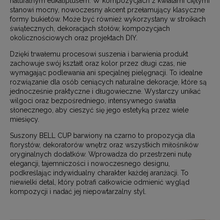
naturalnym eukaliptusem. W kompozycjach z kwiatami ciętymi
stanowi mocny, nowoczesny akcent przełamujący klasyczne
formy bukietów. Może być również wykorzystany w stroikach
świątecznych, dekoracjach stołów, kompozycjach
okolicznościowych oraz projektach DIY.
Dzięki trwałemu procesowi suszenia i barwienia produkt
zachowuje swój kształt oraz kolor przez długi czas, nie
wymagając podlewania ani specjalnej pielęgnacji. To idealne
rozwiązanie dla osób ceniących naturalne dekoracje, które są
jednocześnie praktyczne i długowieczne. Wystarczy unikać
wilgoci oraz bezpośredniego, intensywnego światła
słonecznego, aby cieszyć się jego estetyką przez wiele
miesięcy.
Suszony BELL CUP barwiony na czarno to propozycja dla
florystów, dekoratorów wnętrz oraz wszystkich miłośników
oryginalnych dodatków. Wprowadza do przestrzeni nutę
elegancji, tajemniczości i nowoczesnego designu,
podkreślając indywidualny charakter każdej aranżacji. To
niewielki detal, który potrafi całkowicie odmienić wygląd
kompozycji i nadać jej niepowtarzalny styl.