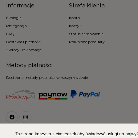
Informacje
Strefa klienta
Ekologia
Konto
Pielęgnacja
Koszyk
FAQ
Status zamówienia
Dostawa i płatność
Polubione produkty
Zwroty i reklamacje
Metody płatności
Dostępne metody płatności w naszym sklepie:
Ta strona korzysta z ciasteczek aby świadczyć usługi na najw