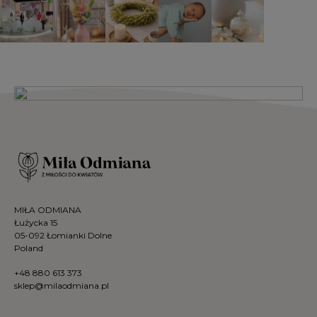
MIŁA ODMIANA
Łużycka 15
05-092 Łomianki Dolne
Poland
+48 880 613 373
sklep@milaodmiana.pl