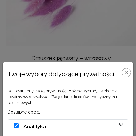
Dmuszek jajowaty – wrzosowy
11,90
zł
Twoje wybory dotyczące prywatności
DODAJ DO KOSZYKA
Respektujemy Twoją prywatność. Możesz wybrać, jak chcesz,
abyśmy wykorzystywali Twoje dane do celów analitycznych i
reklamowych.
Dostępne opcje:
Analityka