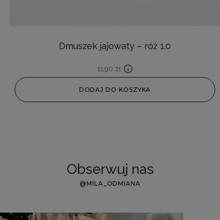
Dmuszek jajowaty – róż 1.0
11,90
zł
DODAJ DO KOSZYKA
Obserwuj nas
@MILA_ODMIANA