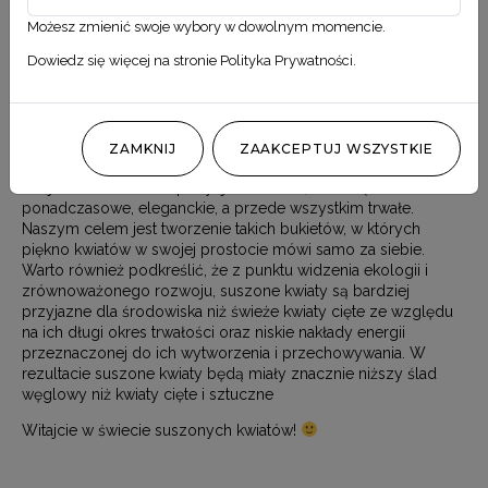
Możesz zmienić swoje wybory w dowolnym momencie.
Dowiedz się więcej na stronie
Polityka Prywatności
.
Oferta
ZAMKNIJ
ZAAKCEPTUJ WSZYSTKIE
Znajdziesz u nas kompozycje kwiatowe, które są
ponadczasowe, eleganckie, a przede wszystkim trwałe.
Naszym celem jest tworzenie takich bukietów, w których
piękno kwiatów w swojej prostocie mówi samo za siebie.
Warto również podkreślić, że z punktu widzenia ekologii i
zrównoważonego rozwoju, suszone kwiaty są bardziej
przyjazne dla środowiska niż świeże kwiaty cięte ze względu
na ich długi okres trwałości oraz niskie nakłady energii
przeznaczonej do ich wytworzenia i przechowywania. W
rezultacie suszone kwiaty będą miały znacznie niższy ślad
węglowy niż kwiaty cięte i sztuczne
Witajcie w świecie suszonych kwiatów!