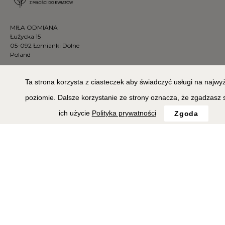
MIŁA ODMIANA
Łużycka 15
05-092 Łomianki Dolne
Poland
+48 880 613 373
sklep@milaodmiana.pl
Ta strona korzysta z ciasteczek aby świadczyć usługi na najw
poziomie. Dalsze korzystanie ze strony oznacza, że zgadzasz 
Informacje
Strefa klienta
ich użycie
Polityka prywatności
Zgoda
Ekologia
Konto
Pielęgnacja
Koszyk
FAQ
Status zamówienia
Dostawa i płatność
Polubione produkty
Zwroty i reklamacje
Metody płatności