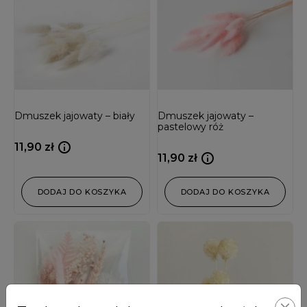
Dmuszek jajowaty – biały
Dmuszek jajowaty –
pastelowy róż
11,90
zł
11,90
zł
DODAJ DO KOSZYKA
DODAJ DO KOSZYKA