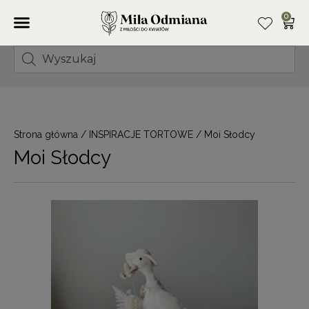
0
Strona główna
/
INSPIRACJE TORTOWE
/ Moi Słodcy
Moi Słodcy