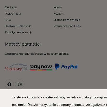
Ekologia
Konto
Pielęgnacja
Koszyk
FAQ
Status zamówienia
Dostawa i płatność
Polubione produkty
Zwroty i reklamacje
Metody płatności
Dostępne metody płatności w naszym sklepie:
Ta strona korzysta z ciasteczek aby świadczyć usługi na najw
© 2026
Copyright 2020 © MIŁA ODMIANA. All Rights Reserved
poziomie. Dalsze korzystanie ze strony oznacza, że zgadzasz 