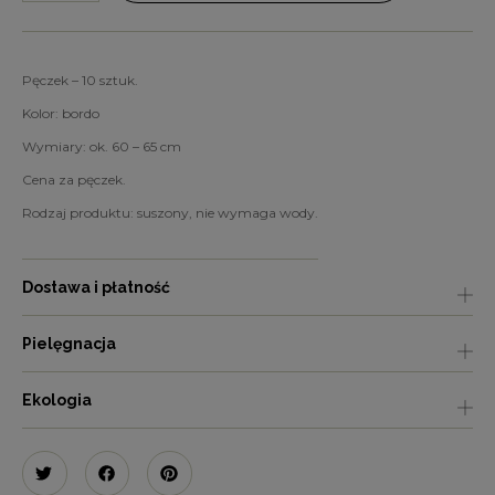
Pęczek – 10 sztuk.
Kolor: bordo
Wymiary: ok. 60 – 65 cm
Cena za pęczek.
Rodzaj produktu: suszony, nie wymaga wody.
Dostawa i płatność
Pielęgnacja
Ekologia