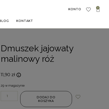
0
KONTO
BLOG
KONTAKT
Dmuszek jajowaty
malinowy róż
11,90
zł
29 w magazynie
DODAJ DO
KOSZYKA