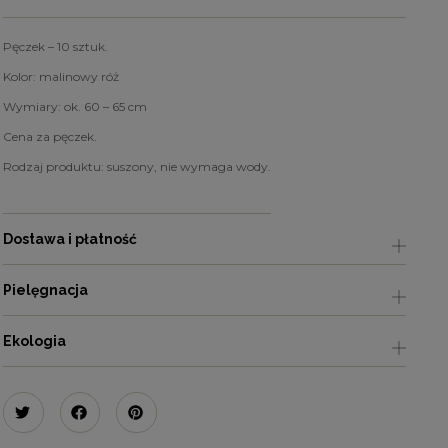
Pęczek – 10 sztuk.
Kolor: malinowy róż
Wymiary: ok. 60 – 65 cm
Cena za pęczek.
Rodzaj produktu: suszony, nie wymaga wody.
Dostawa i płatność
Pielęgnacja
Ekologia