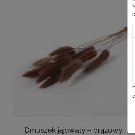
w
D
M
D
Dmuszek jajowaty – brązowy