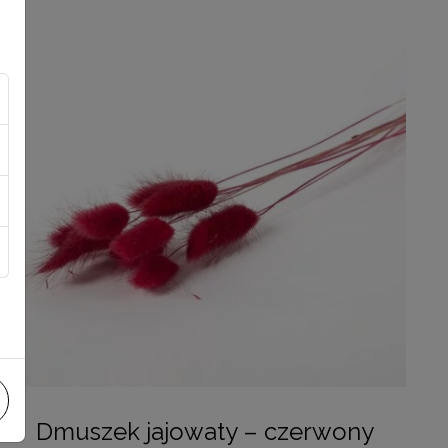
Dmuszek jajowaty – czerwony