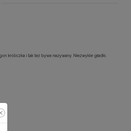
 króliczka i tak też bywa nazywany. Niezwykle gładki,