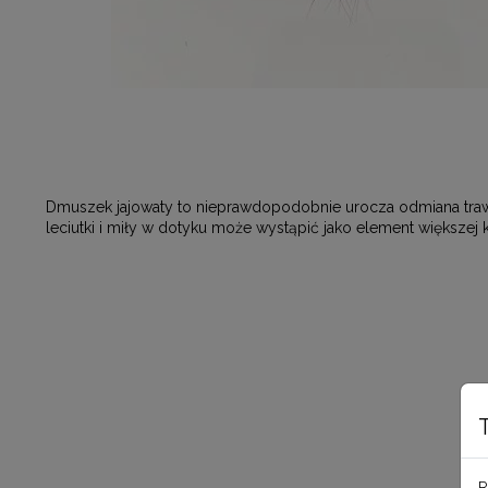
Dmuszek jajowaty to nieprawdopodobnie urocza odmiana traw 
leciutki i miły w dotyku może wystąpić jako element większe
R