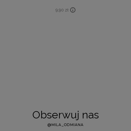
9,90
zł
Obserwuj nas
@MILA_ODMIANA