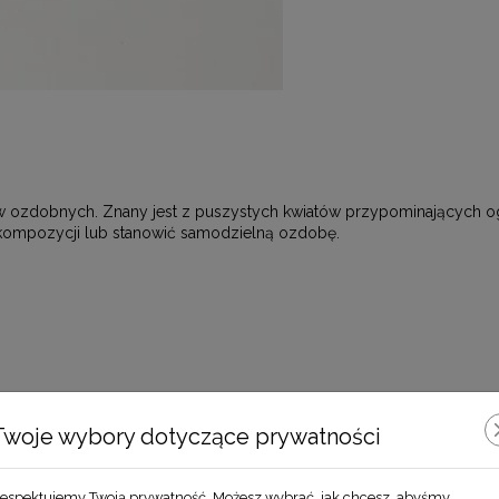
ozdobnych. Znany jest z puszystych kwiatów przypominających ogon
j kompozycji lub stanowić samodzielną ozdobę.
Zobacz również
Twoje wybory dotyczące prywatności
espektujemy Twoją prywatność. Możesz wybrać, jak chcesz, abyśmy