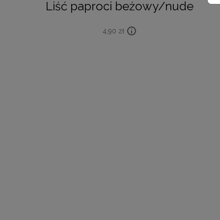
Liść paproci beżowy/nude
4,90
zł