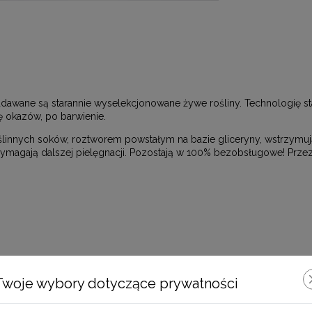
ddawane są starannie wyselekcjonowane żywe rośliny. Technologię stab
ę okazów, po barwienie.
innych soków, roztworem powstałym na bazie gliceryny, wstrzymującym
ie wymagają dalszej pielęgnacji. Pozostają w 100% bezobsługowe! Prz
Zobacz również
Twoje wybory dotyczące prywatności