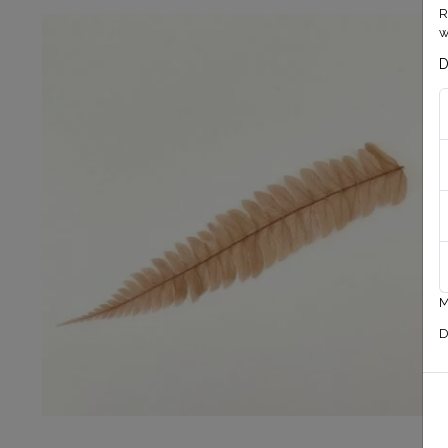
R
w
D
M
D