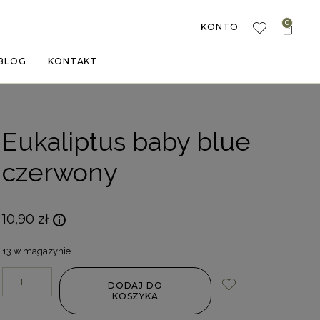
0
KONTO
BLOG
KONTAKT
Eukaliptus baby blue
czerwony
10,90
zł
13 w magazynie
DODAJ DO
KOSZYKA