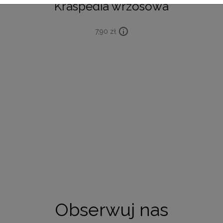
Kraspedia wrzosowa
7,90
zł
Obserwuj nas