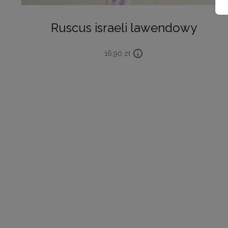
Ruscus israeli lawendowy
16,90
zł