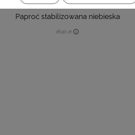
Paproć stabilizowana niebieska
16,90
zł