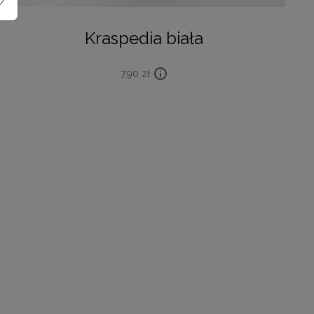
Kraspedia biała
7,90
zł