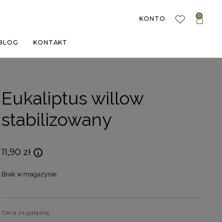
0
KONTO
BLOG
KONTAKT
Eukaliptus willow
stabilizowany
11,90
zł
Brak w magazynie
Cena za gałązkę.