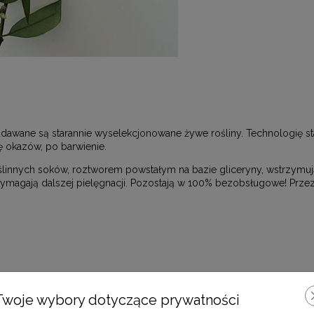
ddawane są starannie wyselekcjonowane żywe rośliny. Technologię stab
ę okazów, po barwienie.
innych soków, roztworem powstałym na bazie gliceryny, wstrzymującym
ie wymagają dalszej pielęgnacji. Pozostają w 100% bezobsługowe! Prz
Twoje wybory dotyczące prywatności