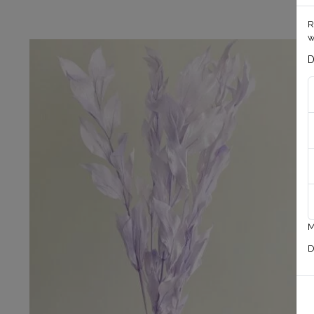
R
w
D
M
D