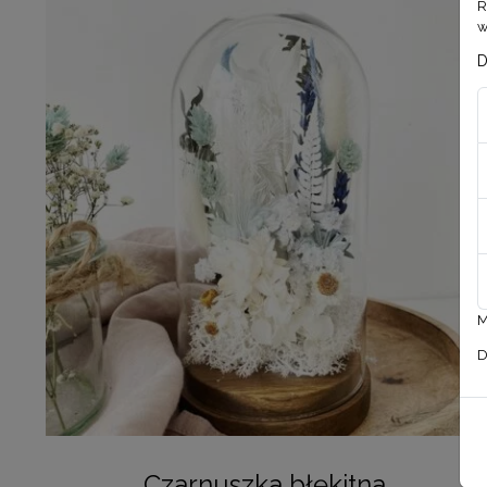
R
w
D
M
D
Czarnuszka błękitna