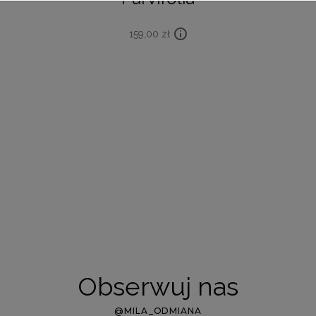
159,00
zł
Obserwuj nas
@MILA_ODMIANA