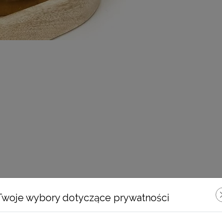
Zobacz również
Twoje wybory dotyczące prywatności