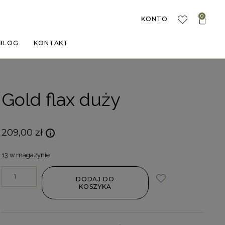
0
KONTO
BLOG
KONTAKT
Gold flax duży
209,00
zł
13 w magazynie
DODAJ DO
KOSZYKA