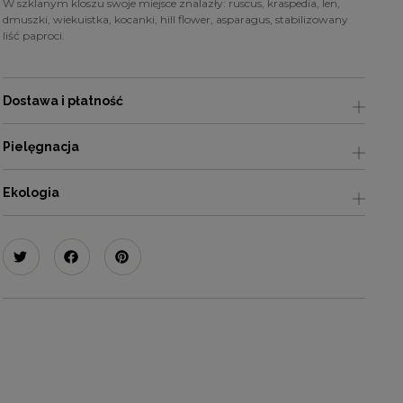
W szklanym kloszu swoje miejsce znalazły: ruscus, kraspedia, len,
dmuszki, wiekuistka, kocanki, hill flower, asparagus, stabilizowany
liść paproci.
Dostawa i płatność
Pielęgnacja
Ekologia