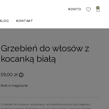
0
KONTO
BLOG
KONTAKT
Grzebień do włosów z
kocanką białą
59,00
zł
Brak w magazynie
Grzebień do włosów wykonany ze stabilizowanych liści paproci,
stabilizowanego, bielonego ruscusa, dmuszków, kocanki, broom