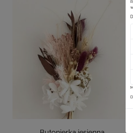
R
w
D
M
D
Butonierka jesienna