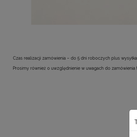
Czas realizacji zamówienia – do 5 dni roboczych plus wysyłka
Prosimy również o uwzględnienie w uwagach do zamówienia ter