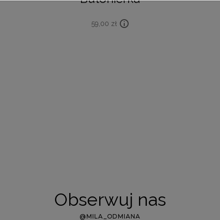
59,00
zł
Obserwuj nas
@MILA_ODMIANA