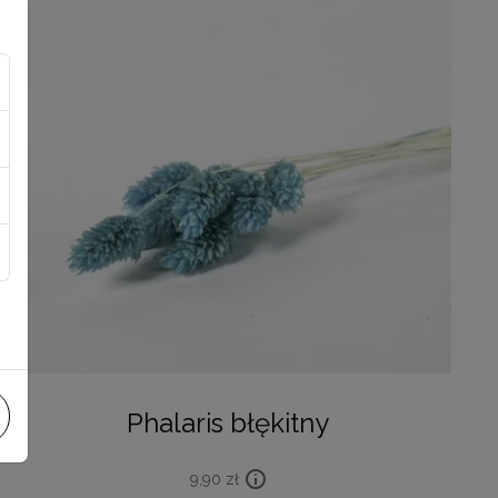
Phalaris błękitny
9,90
zł