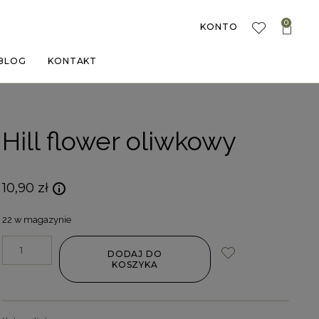
0
KONTO
BLOG
KONTAKT
Hill flower oliwkowy
10,90
zł
22 w magazynie
DODAJ DO
KOSZYKA