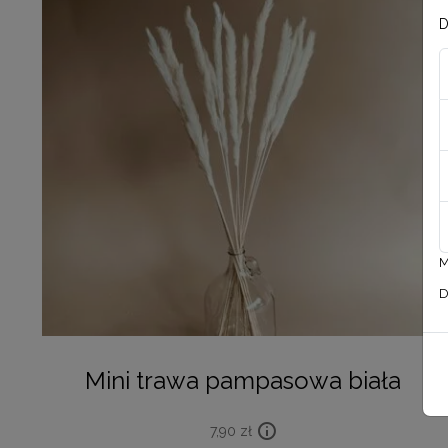
D
M
D
Mini trawa pampasowa biała
7,90
zł