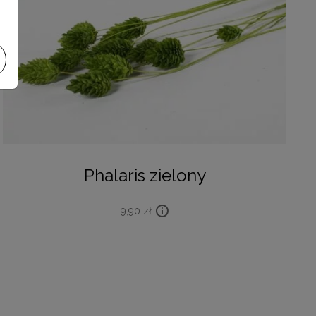
Phalaris zielony
9,90
zł