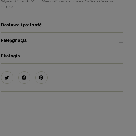
Wysokość: około 50cm Wielkość kwiatu: około 10-12cm Cena za
sztukę.
Dostawa i płatność
Pielęgnacja
Ekologia