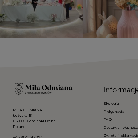
Informacj
Ekologia
MIŁA ODMIANA
Pielęgnacja
Łużycka 15
FAQ
05-092 Łomianki Dolne
Poland
Dostawa i płatność
Zwroty i reklamacj
+48 880 613 373