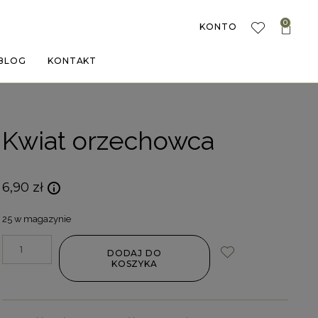
0
KONTO
BLOG
KONTAKT
Kwiat orzechowca
6,90
zł
25 w magazynie
DODAJ DO
KOSZYKA