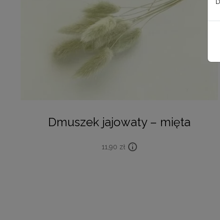
D
Dmuszek jajowaty – mięta
11,90
zł