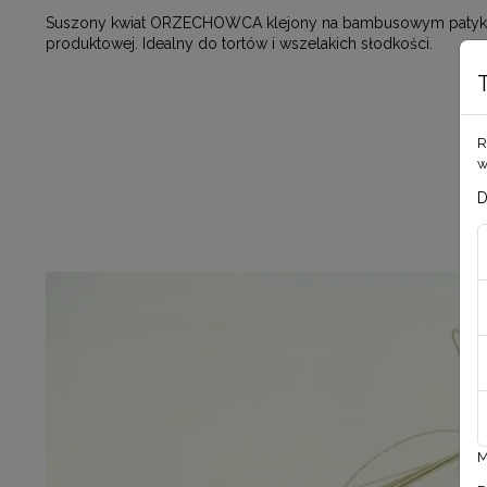
Suszony kwiat ORZECHOWCA klejony na bambusowym patyku. Wy
produktowej. Idealny do tortów i wszelakich słodkości.
R
w
D
M