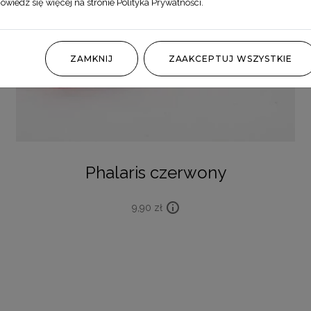
owiedz się więcej na stronie
Polityka Prywatności
.
ZAMKNIJ
ZAAKCEPTUJ WSZYSTKIE
Phalaris czerwony
9,90
zł