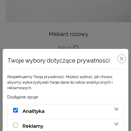
Miskant różowy
8,90
zł
Twoje wybory dotyczące prywatności
DODAJ DO KOSZYKA
Respektujemy Twoją prywatność. Możesz wybrać, jak chcesz,
abyśmy wykorzystywali Twoje dane do celów analitycznych i
reklamowych.
Dostępne opcje:
Analityka
Reklamy