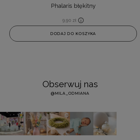
Phalaris błękitny
9,90
zł
DODAJ DO KOSZYKA
Obserwuj nas
@MILA_ODMIANA