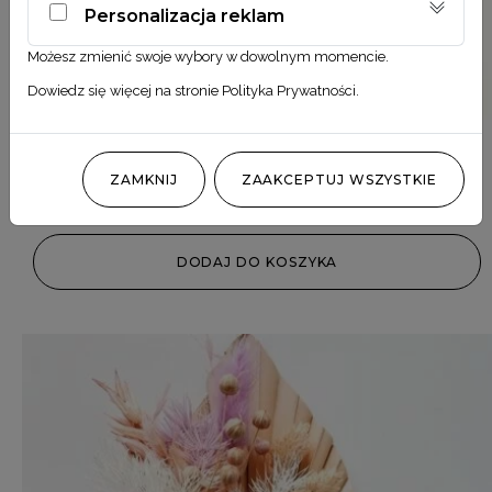
Personalizacja reklam
Możesz zmienić swoje wybory w dowolnym momencie.
Dowiedz się więcej na stronie
Polityka Prywatności
.
Mini bukiecik świąteczny 2
ZAMKNIJ
ZAAKCEPTUJ WSZYSTKIE
35,00
zł
DODAJ DO KOSZYKA