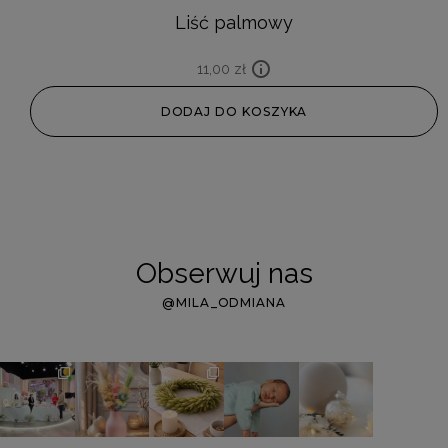
Liść palmowy
11,00
zł
DODAJ DO KOSZYKA
Obserwuj nas
@MILA_ODMIANA