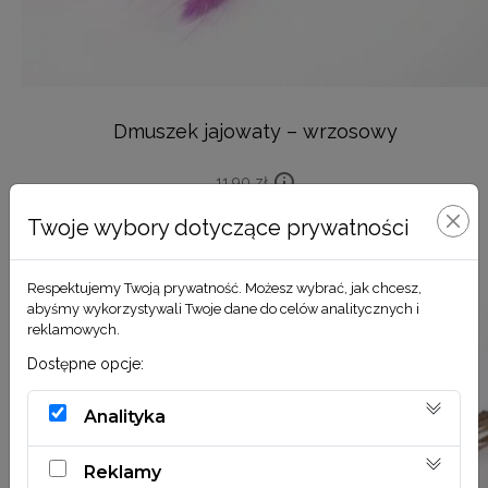
Dmuszek jajowaty – wrzosowy
11,90
zł
Twoje wybory dotyczące prywatności
DODAJ DO KOSZYKA
Respektujemy Twoją prywatność. Możesz wybrać, jak chcesz,
abyśmy wykorzystywali Twoje dane do celów analitycznych i
reklamowych.
Dostępne opcje:
Analityka
Reklamy