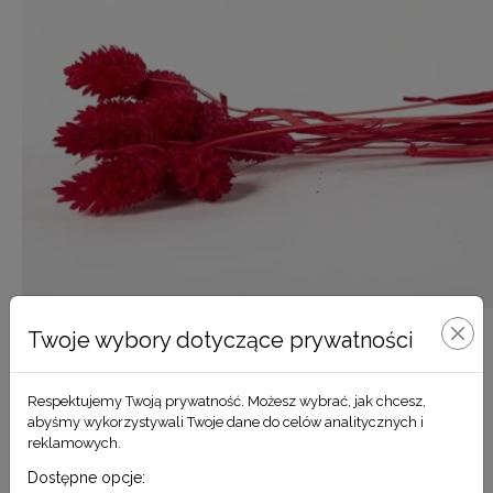
Twoje wybory dotyczące prywatności
Phalaris czerwony
Respektujemy Twoją prywatność. Możesz wybrać, jak chcesz,
9,90
zł
abyśmy wykorzystywali Twoje dane do celów analitycznych i
reklamowych.
DODAJ DO KOSZYKA
Dostępne opcje: