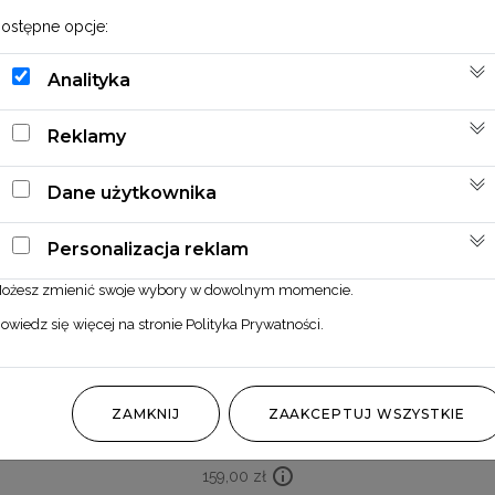
ostępne opcje:
Analityka
Reklamy
Dane użytkownika
Personalizacja reklam
ożesz zmienić swoje wybory w dowolnym momencie.
owiedz się więcej na stronie
Polityka Prywatności
.
Wianek z dmuszka beżowy
ZAMKNIJ
ZAAKCEPTUJ WSZYSTKIE
159,00
zł