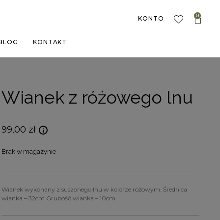
0
KONTO
BLOG
KONTAKT
Wianek z różowego lnu
99,00
zł
Brak w magazynie
Wianek wykonany z suszonego lnu w kolorze różowym. Średnica
wianka – 32cm Grubość wianka – 10cm