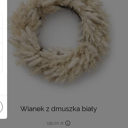
Wianek z dmuszka biały
159,00
zł