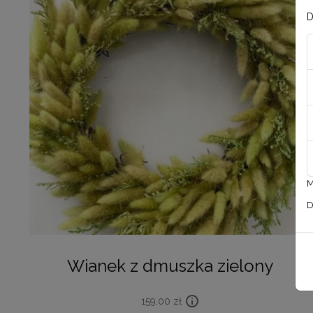
D
M
D
Wianek z dmuszka zielony
159,00
zł