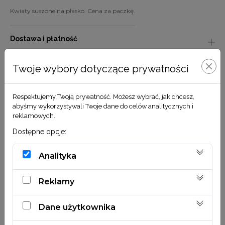
Kwiaty suszone na płasko. Cena za paczkę.
Dostawa i płatność
Pielęgnacja
Twoje wybory dotyczące prywatności
Ekologia
Respektujemy Twoją prywatność. Możesz wybrać, jak chcesz,
abyśmy wykorzystywali Twoje dane do celów analitycznych i
reklamowych.
Dostępne opcje:
Analityka
Zestaw zawiera 32 sztuki pojedynczych suszonych kwiatów
na płasko.
Reklamy
Dane użytkownika
Zobacz również