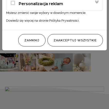
Personalizacja reklam
Możesz zmienić swoje wybory w dowolnym momencie.
Dowiedz się więcej na stronie
Polityka Prywatności
.
Obserwuj nas
@MILA_ODMIANA
ZAMKNIJ
ZAAKCEPTUJ WSZYSTKIE