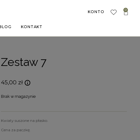
0
KONTO
BLOG
KONTAKT
Zestaw 7
45,00
zł
Brak w magazynie
Kwiaty suszone na płasko.
Cena za paczkę.