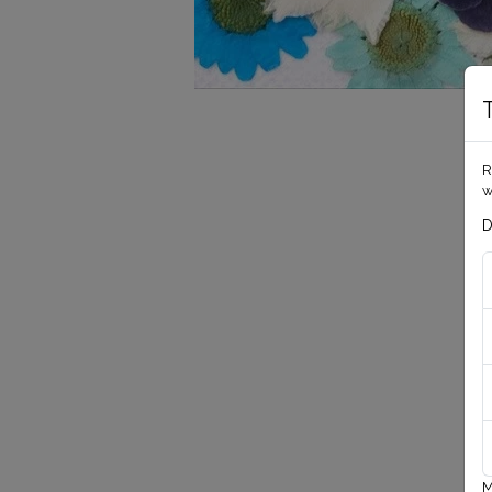
R
w
D
M