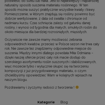
podwiesić do sufitu lub haka. Jest to najłatwiejszy i najbardziej
naturalny sposób suszenia materiału roślinnego. W ten
sposób można suszyć praktycznie wszystkie kwiaty i trawy.
Pomieszczenie, w którym znajdują się rośliny powinno być
dobrze wentylowane, z dala od światła i chroniące od
nadmiaru kurzu. Czas schnięcia zależy od gatunku danej
rośliny, i wynosi od tygodnia dla małych, smukłych roślin do
około miesiąca dla bardziej rozrośniętych, mięsistych.
Oczywiście nie zawsze mamy możliwość zebrania
odpowiednich kwiatów, przecież w Polsce sezon nie trwa cały
rok. Nie zawsze też znajdziemy odpowiednie miejsce do
suszenia. Między innymi dlatego powstała Miła Odmiana –
dzięki naszej ofercie przez cały rok macie dostęp do
szerokiego asortymentu roślin suszonych i stabilizowanych,
więc możecie tylko i wyłącznie skupić się na tworzeniu
kompozycji z już przygotowanego materiału, o czym
chcielibyśmy opowiedzieć Wam w kolejnych wpisach na
naszym blogu.
Pozdrawiamy i życzymy radości z tworzenia !
Kategorie
Blog