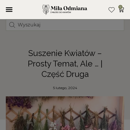
0
Suszenie Kwiatów –
Prosty Temat, Ale … |
Część Druga
5 lutego, 2024