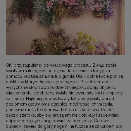
OK, przystępujemy do właściwego procesu… Zwiąż swoje
kwiaty w małe pęczki od pięciu do dziesięciu łodyg za
pomocą kawałka sznurka lub gumki. Usuń dolne liście poniżej
punktu, w którym łączysz je w pęczek. Bukiet w miarę
wysychania stopniowo będzie zmniejszać swoją objętość
więc kontroluj splot, żeby kwiaty nie wysunęły się i nie spadły
na ziemię. Najlepiej powieś kwiaty tak, aby wysiały ponad
poziomem głowy oraz ogranicz możliwość ich trącania,
ponieważ może to doprowadzić do uszkodzenia. Rozłóż
pęczki szeroko, aby się nawzajem nie dotykały i zapewniały
odpowiednią cyrkulację powietrza pomiędzy. Gotowe
bukieciki zawieś do góry nogami na tyczce ze sznurkiem lub