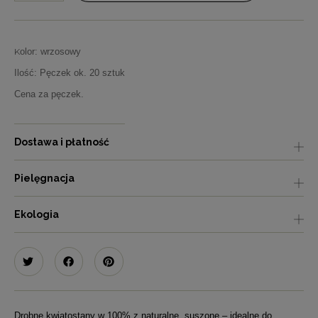
K
olor: wrzosowy
Ilość: Pęczek ok. 20 sztuk
Cena za pęczek.
Dostawa i płatność
Pielęgnacja
Ekologia
Drobne kwiatostany w 100% z naturalne, suszone – idealne do