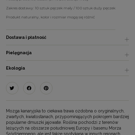
Zakres dostawy: 10 sztuk pęczek mały / 100 sztuk duży pęczek
Produkt naturalny, kolor i rozmiar mogą się różnić
Dostawa i płatność
Pielęgnacja
Ekologia
Mozga kanaryjska to ciekawa trawa ozdobna o oryginalnych,
zwartych, kwiatostanach, przypominających pokrojem bardziej
popularne dmuszki jajowate. Roślina pochodzi z terenów
leżących na obszarze południowej Europy i basenu Morza
Śródziemnego, ale jest także spotykana w innych rejonach