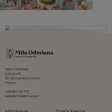
MIŁA ODMIANA
Łużycka 15
05-092 Łomianki Dolne
Poland
+48 880 613 373
sklep@milaodmiana.pl
Informacje
Strefa klienta