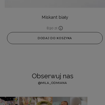
Miskant biały
8,90
zł
DODAJ DO KOSZYKA
Obserwuj nas
@MILA_ODMIANA