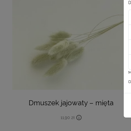
D
M
D
Dmuszek jajowaty – mięta
11,90
zł