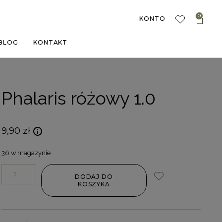
0
KONTO
BLOG
KONTAKT
Phalaris różowy 1.0
9,90
zł
36 w magazynie
DODAJ DO
KOSZYKA