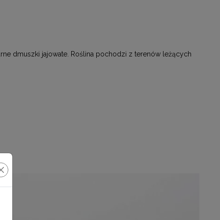
rne dmuszki jajowate. Roślina pochodzi z terenów leżących