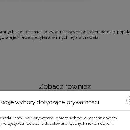
wartych, kwiatostanach, przypominających pokrojem bardziej popula
 ale jest także spotykana w innych rejonach świata.
Zobacz również
Twoje wybory dotyczące prywatności
espektujemy Twoją prywatność. Możesz wybrać, jak chcesz, abyśmy
ykorzystywali Twoje dane do celów analitycznych i reklamowych.