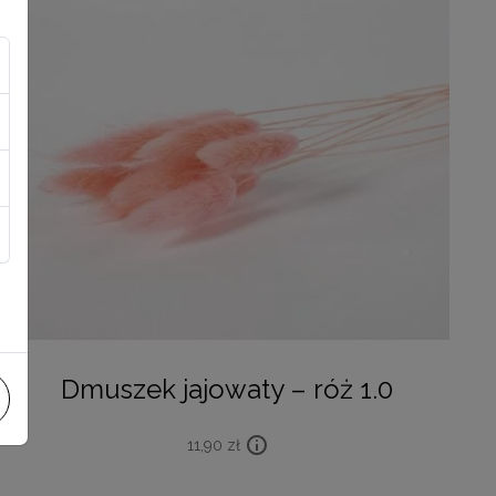
Dmuszek jajowaty – róż 1.0
11,90
zł