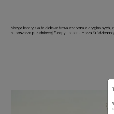
Mozga kanaryjska to ciekawa trawa ozdobna o oryginalnych, z
na obszarze południowej Europy i basenu Morza Śródziemnego,
R
w