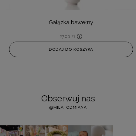
Gałązka bawełny
27,00
zł
DODAJ DO KOSZYKA
Obserwuj nas
@MILA_ODMIANA