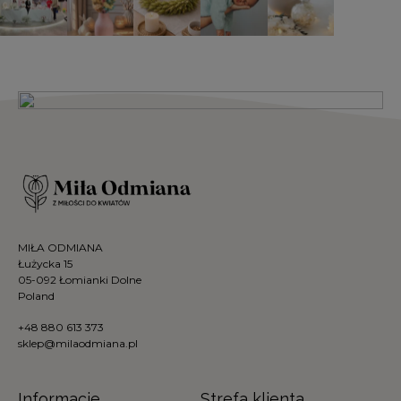
MIŁA ODMIANA
Łużycka 15
05-092 Łomianki Dolne
Poland
+48 880 613 373
sklep@milaodmiana.pl
Informacje
Strefa klienta