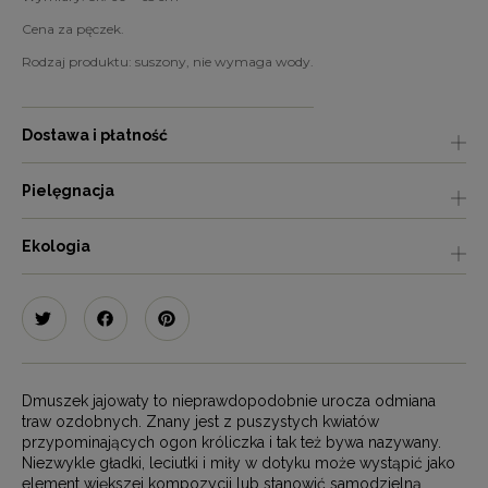
Cena za pęczek.
Rodzaj produktu: suszony, nie wymaga wody.
Dostawa i płatność
Pielęgnacja
Ekologia
Dmuszek jajowaty to nieprawdopodobnie urocza odmiana
traw ozdobnych. Znany jest z puszystych kwiatów
przypominających ogon króliczka i tak też bywa nazywany.
Niezwykle gładki, leciutki i miły w dotyku może wystąpić jako
element większej kompozycji lub stanowić samodzielną