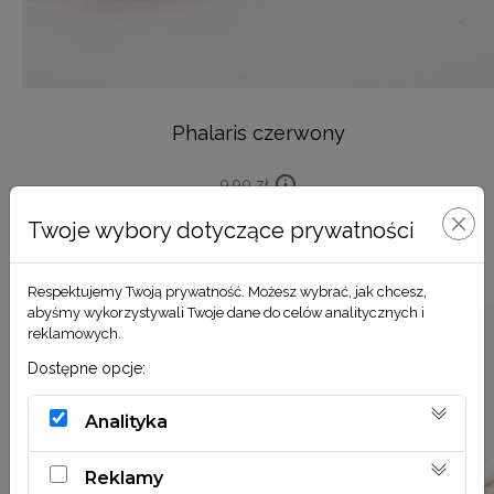
Phalaris czerwony
9,90
zł
Twoje wybory dotyczące prywatności
DODAJ DO KOSZYKA
Respektujemy Twoją prywatność. Możesz wybrać, jak chcesz,
abyśmy wykorzystywali Twoje dane do celów analitycznych i
reklamowych.
Dostępne opcje:
Analityka
Reklamy