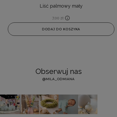
Liść palmowy mały
7,00
zł
DODAJ DO KOSZYKA
Obserwuj nas
@MILA_ODMIANA