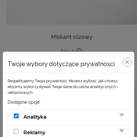
Miskant różowy
8,90
zł
Twoje wybory dotyczące prywatności
DODAJ DO KOSZYKA
Respektujemy Twoją prywatność. Możesz wybrać, jak chcesz,
abyśmy wykorzystywali Twoje dane do celów analitycznych i
reklamowych.
Dostępne opcje:
Analityka
Reklamy