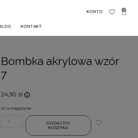
0
KONTO
BLOG
KONTAKT
Bombka akrylowa wzór
7
24,90
zł
10 w magazynie
DODAJ DO
KOSZYKA