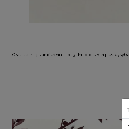
Czas realizacji zamówienia – do 3 dni roboczych plus wysyłka
R