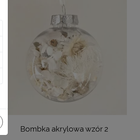
Bombka akrylowa wzór 2