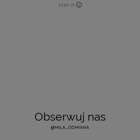
24,90
zł
Obserwuj nas
@MILA_ODMIANA