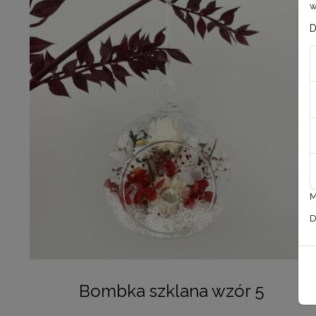
w
D
M
D
Bombka szklana wzór 5