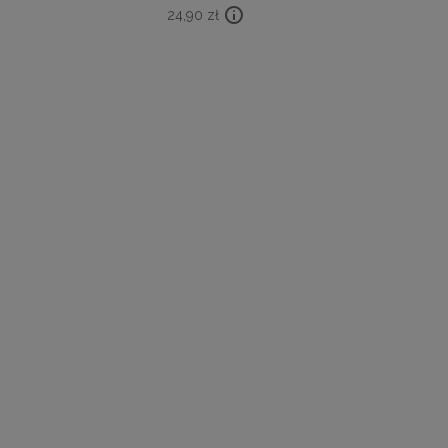
24,90
zł