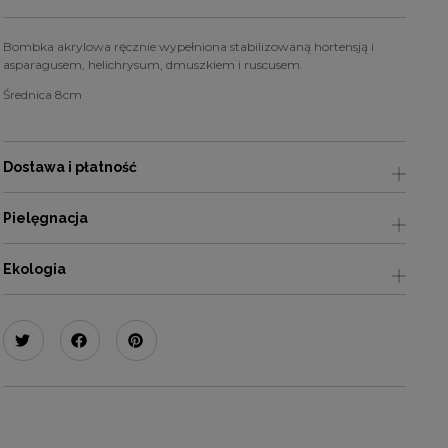
Bombka akrylowa ręcznie wypełniona stabilizowaną hortensją i
asparagusem, helichrysum, dmuszkiem i ruscusem.
Średnica 8cm
Dostawa i płatność
Pielęgnacja
Ekologia