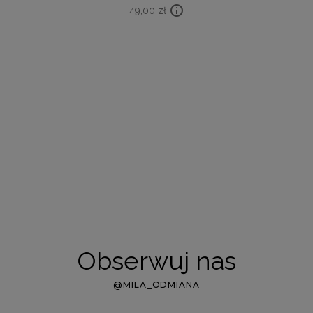
49,00
zł
Obserwuj nas
@MILA_ODMIANA