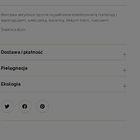
Bombka akrylowa ręcznie wypełniona stabilizowaną hortensją i
asparagusem, wiekuistką, kocanką, złotym lnem, ruscusem.
Średnica 8cm
Dostawa i płatność
Pielęgnacja
Ekologia