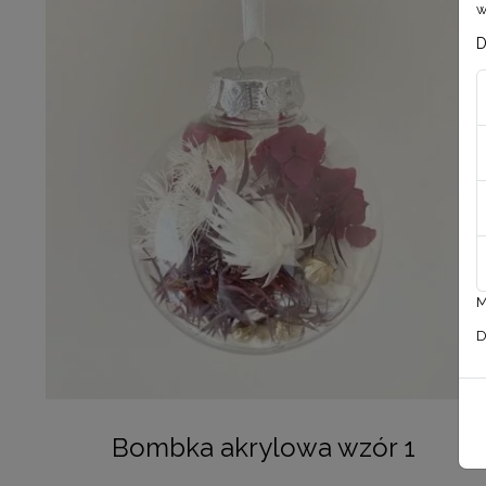
w
D
M
D
Bombka akrylowa wzór 1