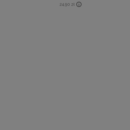
24,90
zł