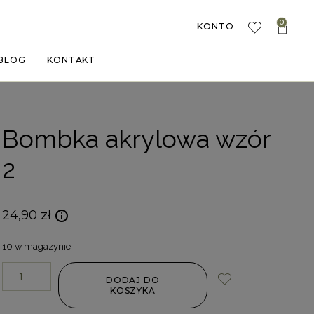
0
KONTO
BLOG
KONTAKT
Bombka akrylowa wzór
2
24,90
zł
10 w magazynie
DODAJ DO
KOSZYKA