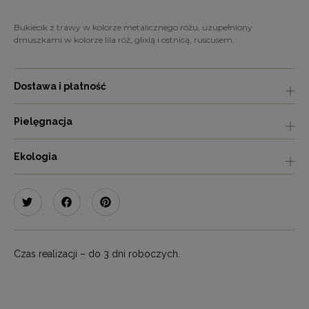
Bukiecik z trawy w kolorze metalicznego różu, uzupełniony
dmuszkami w kolorze lila róż, glixią i ostnicą, ruscusem.
Dostawa i płatność
Pielęgnacja
Ekologia
Czas realizacji – do 3 dni roboczych.