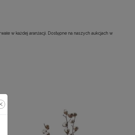
 trwałe w każdej aranżacji. Dostępne na naszych aukcjach w