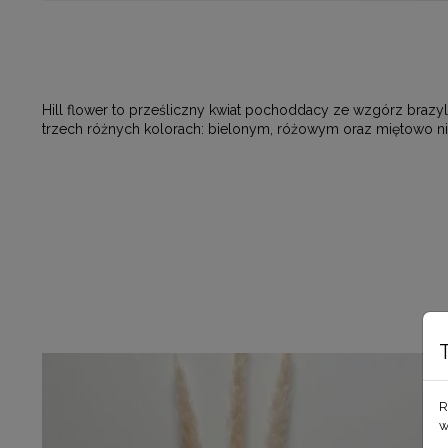
Hill flower to prześliczny kwiat pochoddacy ze wzgórz brazylij
trzech różnych kolorach: bielonym, różowym oraz miętowo ni
R
w