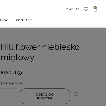
0
KONTO
BLOG
KONTAKT
Hill flower niebiesko
miętowy
10,90
zł
5 w magazynie
DODAJ DO
KOSZYKA