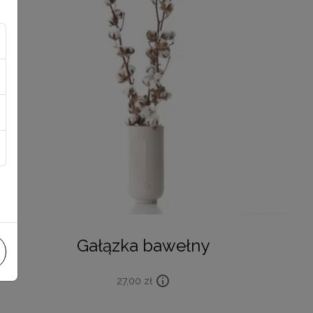
Gałązka bawełny
27,00
zł