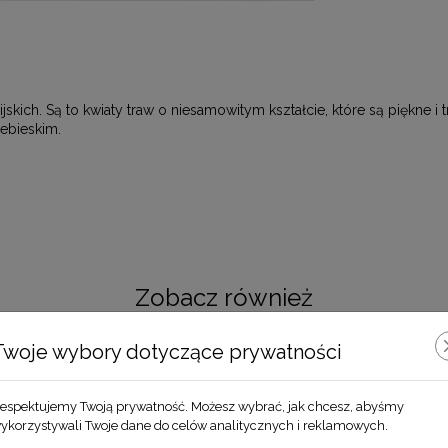
skich. Są to kwiaty traw o niesamowitym kształcie, które są piękne i
ebieskim.
Zobacz również
Twoje wybory dotyczące prywatności
espektujemy Twoją prywatność. Możesz wybrać, jak chcesz, abyśmy
ykorzystywali Twoje dane do celów analitycznych i reklamowych.