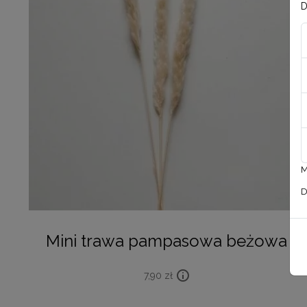
D
M
D
Mini trawa pampasowa beżowa
7,90
zł