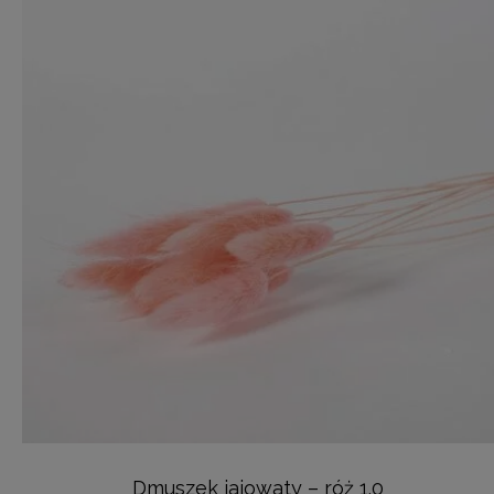
Dmuszek jajowaty – róż 1.0