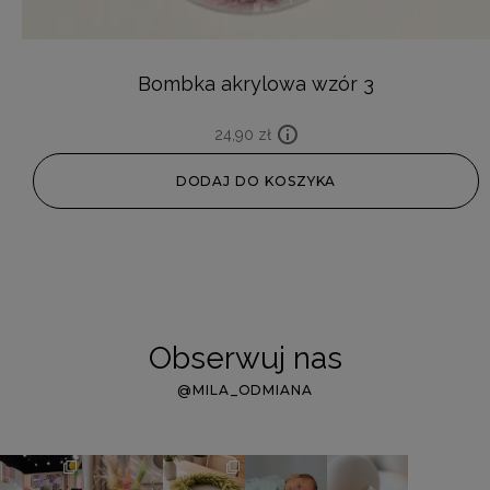
Bombka akrylowa wzór 3
24,90
zł
DODAJ DO KOSZYKA
Obserwuj nas
@MILA_ODMIANA