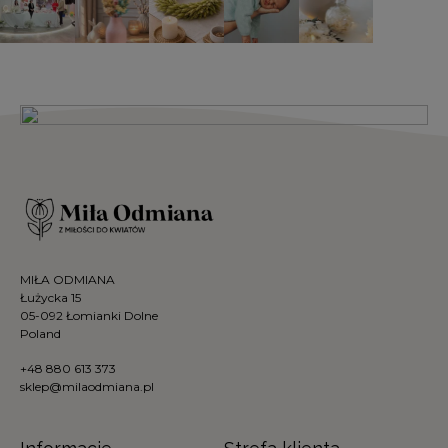
MIŁA ODMIANA
Łużycka 15
05-092 Łomianki Dolne
Poland
+48 880 613 373
sklep@milaodmiana.pl