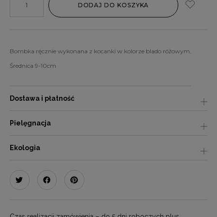
DODAJ DO KOSZYKA
Bombka ręcznie wykonana z kocanki w kolorze blado różowym.
Średnica 9-10cm
Dostawa i płatność
Pielęgnacja
Ekologia
Czas realizacji zamówienia – do 5 dni roboczych plus