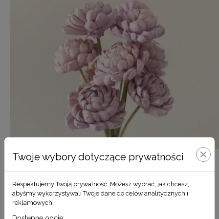
Twoje wybory dotyczące prywatności
Chryzantema lila róż
Respektujemy Twoją prywatność. Możesz wybrać, jak chcesz,
9,90
zł
abyśmy wykorzystywali Twoje dane do celów analitycznych i
reklamowych.
DODAJ DO KOSZYKA
Dostępne opcje: