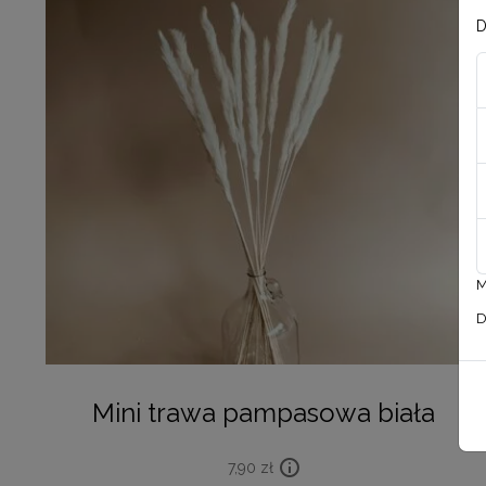
D
M
D
Mini trawa pampasowa biała
7,90
zł