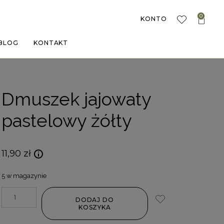
0
KONTO
BLOG
KONTAKT
Dmuszek jajowaty
pastelowy żółty
11,90
zł
5 w magazynie
DODAJ DO
KOSZYKA