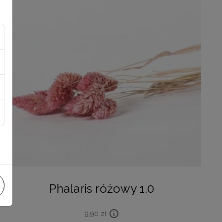
Phalaris różowy 1.0
9,90
zł