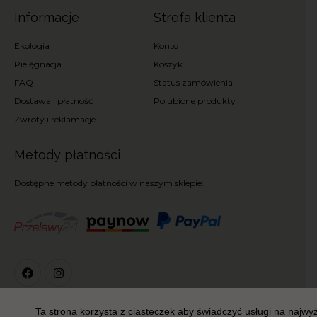
Informacje
Strefa klienta
Ekologia
Konto
Pielęgnacja
Koszyk
FAQ
Status zamówienia
Dostawa i płatność
Polubione produkty
Zwroty i reklamacje
Metody płatności
Dostępne metody płatności w naszym sklepie:
Ta strona korzysta z ciasteczek aby świadczyć usługi na najw