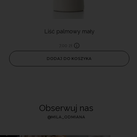
Liść palmowy mały
7,00
zł
DODAJ DO KOSZYKA
Obserwuj nas
@MILA_ODMIANA