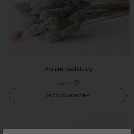
Phalaris pastelowy
59,90
zł
DODAJ DO KOSZYKA