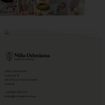
MIŁA ODMIANA
Łużycka 15
05-092 Łomianki Dolne
Poland
+48 880 613 373
sklep@milaodmiana.pl