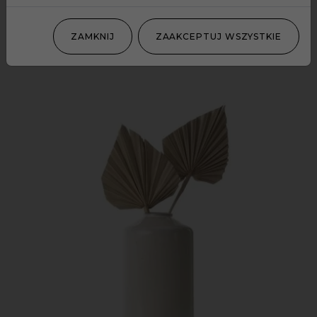
DODAJ DO KOSZYKA
ZAMKNIJ
ZAAKCEPTUJ WSZYSTKIE