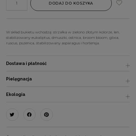
DODAJ DO KOSZYKA
W skład bukietu wchodzą: strzałka w zielono złotym kolorze, len,
stabilizowany eukaliptus, dmuszki, ostnica, broom bloom, glixia,
ruscus, pszenica, stabilizowany asparagus i hortensja.
Dostawa i płatność
Pielęgnacja
Ekologia