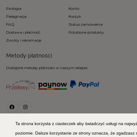
Ekologia
Konto
Pielęgnacja
Koszyk
FAQ
Status zamówienia
Dostawa i płatność
Polubione produkty
Zwroty i reklamacje
Metody płatności
Dostępne metody płatności w naszym sklepie:
Ta strona korzysta z ciasteczek aby świadczyć usługi na najw
© 2026
Copyright 2020 © MIŁA ODMIANA. All Rights Reserved
poziomie. Dalsze korzystanie ze strony oznacza, że zgadzasz 