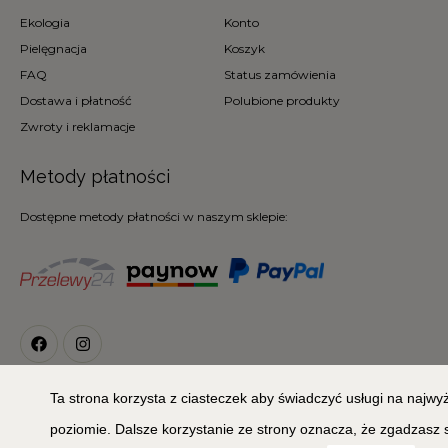
Ekologia
Konto
Pielęgnacja
Koszyk
FAQ
Status zamówienia
Dostawa i płatność
Polubione produkty
Zwroty i reklamacje
Metody płatności
Dostępne metody płatności w naszym sklepie:
Ta strona korzysta z ciasteczek aby świadczyć usługi na najw
© 2026
Copyright 2020 © MIŁA ODMIANA. All Rights Reserved
poziomie. Dalsze korzystanie ze strony oznacza, że zgadzasz 