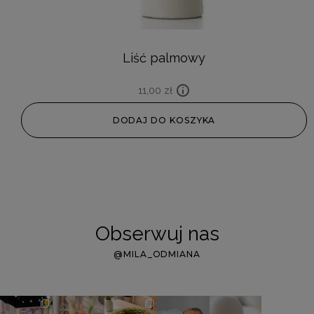
Liść palmowy
11,00
zł
DODAJ DO KOSZYKA
Obserwuj nas
@MILA_ODMIANA