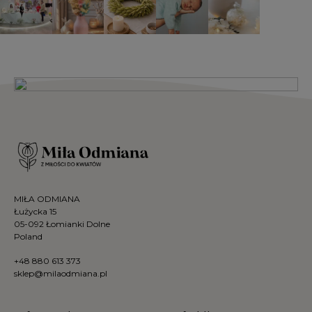
MIŁA ODMIANA
Łużycka 15
05-092 Łomianki Dolne
Poland
+48 880 613 373
sklep@milaodmiana.pl