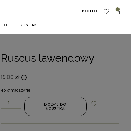
0
KONTO
BLOG
KONTAKT
Ruscus lawendowy
15,00
zł
46 w magazynie
DODAJ DO
KOSZYKA