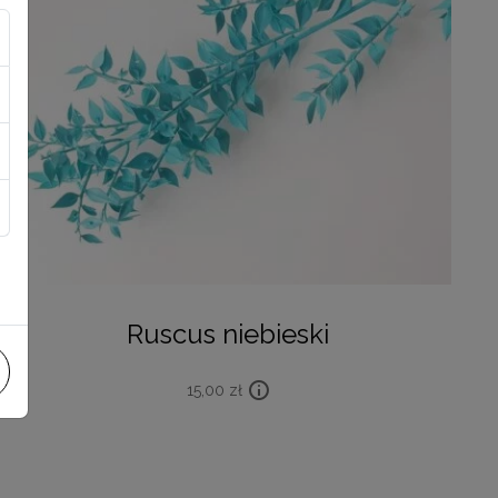
Ruscus niebieski
15,00
zł