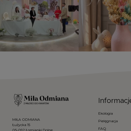
Informacj
Ekologia
MIŁA ODMIANA
Pielęgnacja
Łużycka 15
FAQ
05-092 Łomianki Dolne