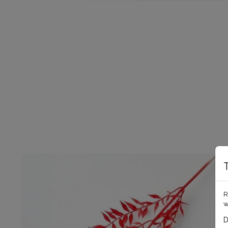
R
w
D