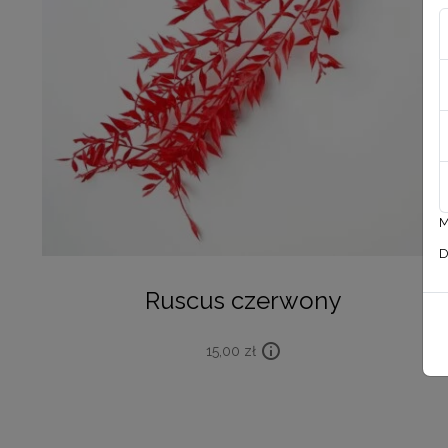
M
D
Ruscus czerwony
15,00
zł