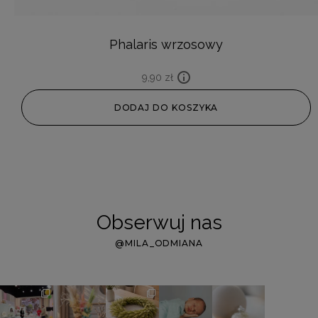
Phalaris wrzosowy
9,90
zł
DODAJ DO KOSZYKA
Obserwuj nas
@MILA_ODMIANA