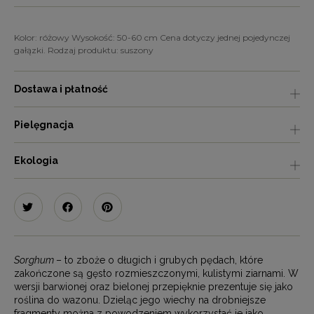
Kolor: różowy Wysokość: 50-60 cm Cena dotyczy jednej pojedynczej
gałązki. Rodzaj produktu: suszony
Dostawa i płatność
Pielęgnacja
Ekologia
Sorghum
– to zboże o długich i grubych pędach, które
zakończone są gęsto rozmieszczonymi, kulistymi ziarnami. W
wersji barwionej oraz bielonej przepięknie prezentuje się jako
roślina do wazonu. Dzieląc jego wiechy na drobniejsze
fragmenty można z powodzeniem wykorzystać je jako