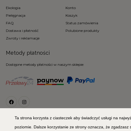
Ekologia
Konto
Pielęgnacja
Koszyk
FAQ
Status zamówienia
Dostawa i płatność
Polubione produkty
Zwroty i reklamacje
Metody płatności
Dostępne metody płatności w naszym sklepie:
Ta strona korzysta z ciasteczek aby świadczyć usługi na najw
© 2026
Copyright 2020 © MIŁA ODMIANA. All Rights Reserved
poziomie. Dalsze korzystanie ze strony oznacza, że zgadzasz 