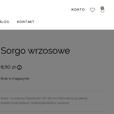
0
KONTO
BLOG
KONTAKT
Sorgo wrzosowe
8,90
zł
Brak w magazynie
Kolor: wrzosowy Wysokość: 50-60 cm Cena dotyczy jednej
pojedynczej gałązki. Rodzaj produktu: suszony