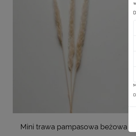
w
D
M
D
Mini trawa pampasowa beżowa