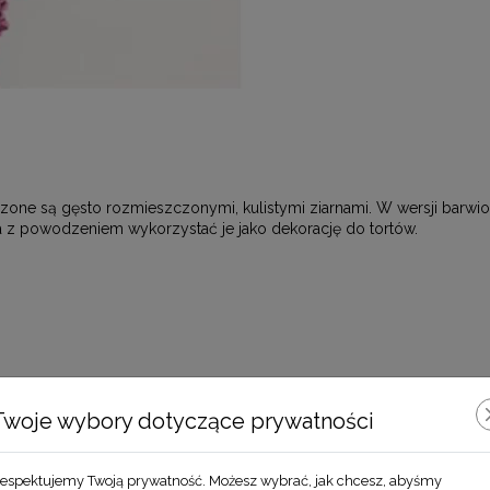
one są gęsto rozmieszczonymi, kulistymi ziarnami. W wersji barwione
 z powodzeniem wykorzystać je jako dekorację do tortów.
Zobacz również
Twoje wybory dotyczące prywatności
espektujemy Twoją prywatność. Możesz wybrać, jak chcesz, abyśmy