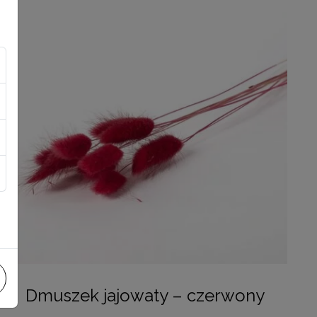
Dmuszek jajowaty – czerwony