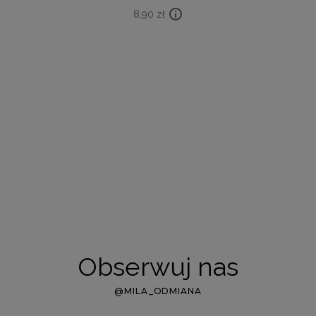
8,90
zł
Obserwuj nas
@MILA_ODMIANA